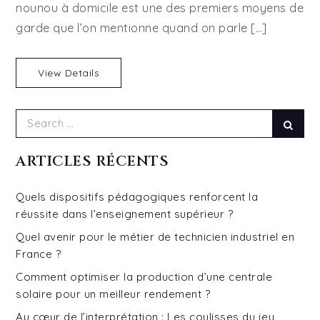
nounou à domicile est une des premiers moyens de
à
garde que l’on mentionne quand on parle […]
domicile
View Details
Search
Sear
for:
ARTICLES RÉCENTS
Quels dispositifs pédagogiques renforcent la
réussite dans l’enseignement supérieur ?
Quel avenir pour le métier de technicien industriel en
France ?
Comment optimiser la production d’une centrale
solaire pour un meilleur rendement ?
Au cœur de l’interprétation : Les coulisses du jeu