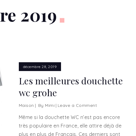
re 2019
décembre 28, 2019
Les meilleures douchette
wc grohe
Maison
By
Mimi
Leave a Comment
on
Les
Même si la douchette WC n’est pas encore
meilleures
très populaire en France, elle attire déjà de
douchette
plus en plus de Français. Ces derniers sont
wc