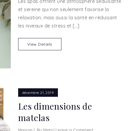
Les spas offrent une atmosphère séduisante
bienfaits
et sereine qui non seulement favorise la
pour
relaxation, mais aussi la santé en réduisant
la
santé
les niveaux de stress et […]
de
la
View Details
cure
thermale
décembre 21, 2019
Les dimensions de
matelas
Maison
By
Mimi
Leave a Comment
on