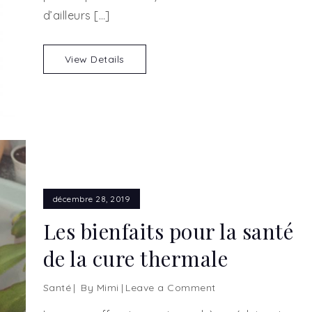
grohe
d’ailleurs […]
View Details
décembre 28, 2019
Les bienfaits pour la santé
de la cure thermale
Santé
By
Mimi
Leave a Comment
on
Les