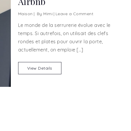
Airbnb
Maison
By
Mimi
Leave a Comment
on
La
Le monde de la serrurerie évolue avec le
meilleure
temps. Si autrefois, on utilisait des clefs
serrure
rondes et plates pour ouvrir la porte,
connectée
pour
actuellement, on emploie […]
votre
Airbnb
View Details