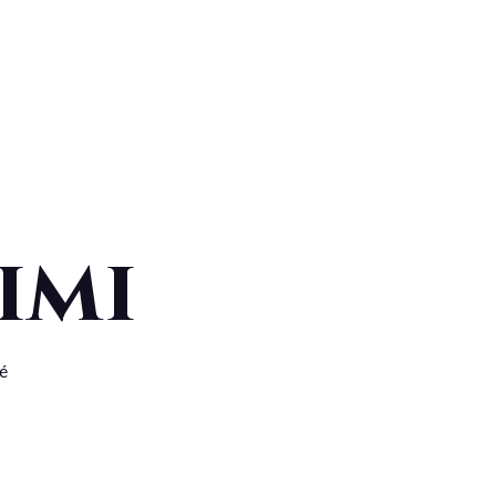
imi
té