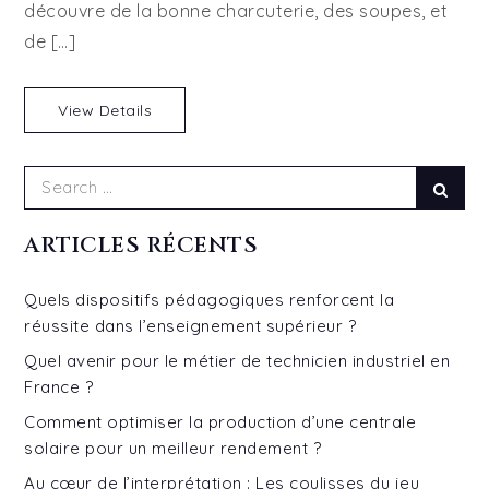
découvre de la bonne charcuterie, des soupes, et
Nouvelle-
Aquitaine
de […]
View Details
Search
Sear
for:
ARTICLES RÉCENTS
Quels dispositifs pédagogiques renforcent la
réussite dans l’enseignement supérieur ?
Quel avenir pour le métier de technicien industriel en
France ?
Comment optimiser la production d’une centrale
solaire pour un meilleur rendement ?
Au cœur de l’interprétation : Les coulisses du jeu