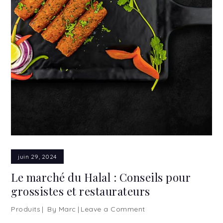
juin 29, 2024
Le marché du Halal : Conseils pour
grossistes et restaurateurs
Produits
By
Marc
Leave a Comment
on
Le