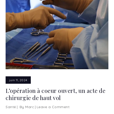
juin 11, 2024
L’opération à coeur ouvert, un acte de
chirurgie de haut vol
Santé
By
Marc
Leave a Comment
on
L’opération