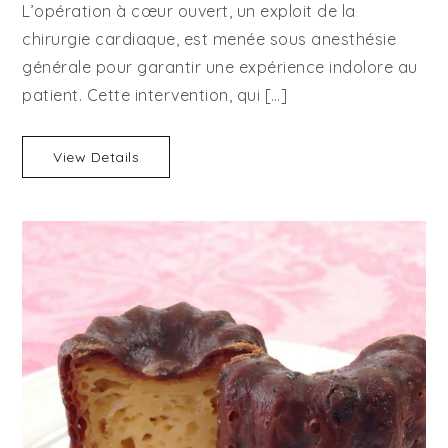
L’opération à cœur ouvert, un exploit de la
à
chirurgie cardiaque, est menée sous anesthésie
coeur
générale pour garantir une expérience indolore au
ouvert,
un
patient. Cette intervention, qui […]
acte
de
View Details
chirurgie
de
haut
vol