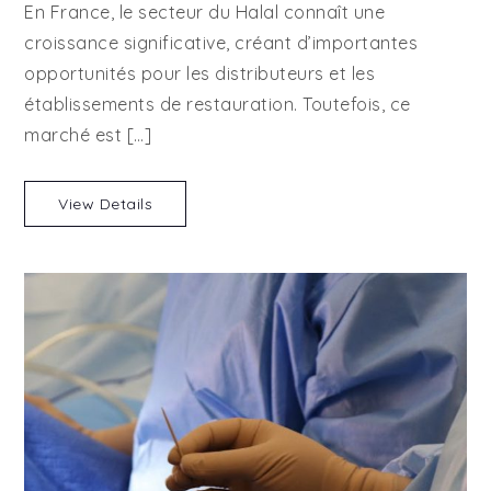
En France, le secteur du Halal connaît une
marché
croissance significative, créant d’importantes
du
opportunités pour les distributeurs et les
Halal
:
établissements de restauration. Toutefois, ce
Conseils
marché est […]
pour
grossistes
View Details
et
restaurateurs