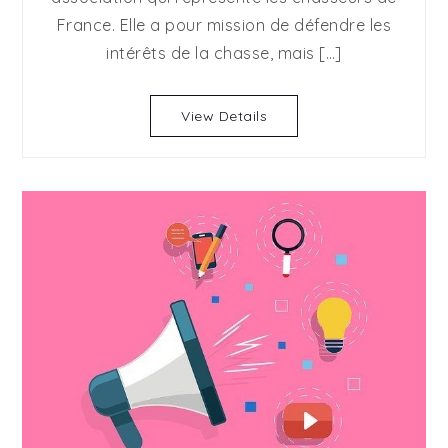
le
France. Elle a pour mission de défendre les
rôle
de
intérêts de la chasse, mais […]
la
fédération
View Details
des
chasseurs
dans
l’agriculture
?