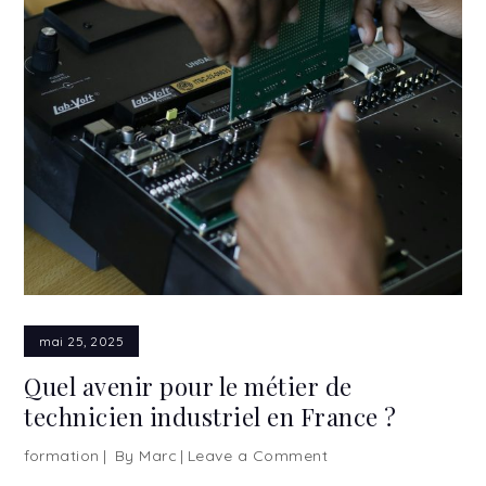
mai 25, 2025
Quel avenir pour le métier de
technicien industriel en France ?
formation
By
Marc
Leave a Comment
on
Quel