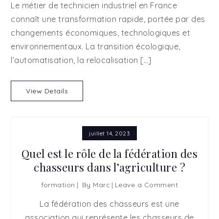
Le métier de technicien industriel en France
avenir
connaît une transformation rapide, portée par des
pour
changements économiques, technologiques et
le
métier
environnementaux. La transition écologique,
de
l’automatisation, la relocalisation […]
technicien
industriel
View Details
en
France
?
juillet 14, 2023
Quel est le rôle de la fédération des
chasseurs dans l’agriculture ?
formation
By
Marc
Leave a Comment
on
Quel
La fédération des chasseurs est une
est
association qui représente les chasseurs de